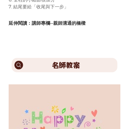
7. 結尾要給「收尾與下一步」
延伸閱讀：講師專欄─親師溝通的橋樑