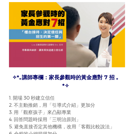
✧*｡
講師專欄：家長參觀時的黃金應對 7 招
｡
*✧
1. 開場 30 秒建立信任
2. 不主動推銷，用「引導式介紹」更加分
3. 用「觀察孩子」來凸顯專業
4. 回答問題時採用「三明治原則」
5. 避免直接否定其他機構，改用「客觀比較說法」
6. 全程的小細節很加分