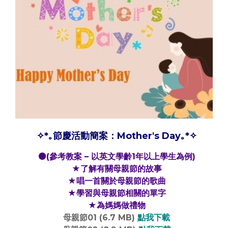
✧*｡節慶活動簡案：Mother's Day｡*✧
⚫(參考教案 – 以英文學齡1年以上學生為例)
★了解有關母親節的故事
★唱一首關於母親節的歌曲
★學習與母親節相關的單字
★為媽媽做禮物
母親節01 (6.7 MB)
點我下載