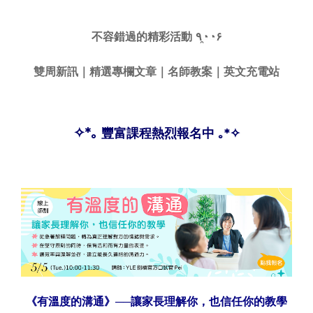
不容錯過的精彩活動 ٩◔̯◔۶
雙周新訊
｜
精選專欄文章
｜
名師教案
｜
英文充電站
✧*｡
豐富課程熱烈報名中
｡*✧
《有溫度的溝通》──讓家長理解你，也信任你的教學