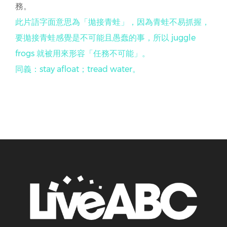
務。
此片語字面意思為「拋接青蛙」，因為青蛙不易抓握，
要拋接青蛙感覺是不可能且愚蠢的事，所以 juggle
frogs 就被用來形容「任務不可能」。
同義：stay afloat；tread water。