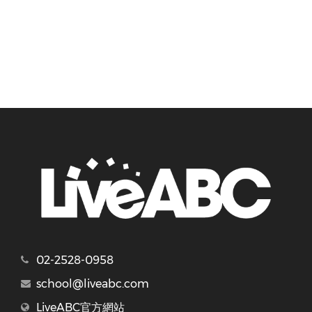
02-2528-0958
school@liveabc.com
LiveABC官方網站